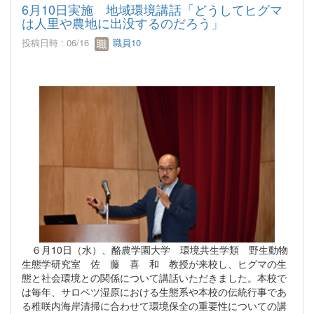
6月10日実施 地域環境講話「どうしてヒグマ
は人里や農地に出没するのだろう」
投稿日時 : 06/16
職員10
６月10日（水）、酪農学園大学 環境共生学類 野生動物
生態学研究室 佐 藤 喜 和 教授が来校し、ヒグマの生
態と社会環境との関係について講話いただきました。本校で
は毎年、サロベツ湿原における生態系や本校の伝統行事であ
る稚咲内海岸清掃に合わせて環境保全の重要性についての講