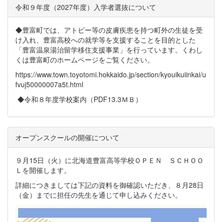
令和９年度（2027年度）入学者選抜について
◆豊富町では、アトピー等の皮膚疾患を持つ町外の生徒を受
け入れ、豊富高校への就学等を支援することを目的とした
「豊富温泉湯治留学移住支援事業」を行っています。くわし
くは豊富町のホームページをご覧ください。
https://www.town.toyotomi.hokkaido.jp/section/kyouikuiinkai/u
fvuj50000007a5t.html
◆令和８年度学校案内（PDF13.3ＭＢ）
オープンスクールの開催について
９月15日（火）に北海道豊富高等学校ＯＰＥＮ ＳＣＨＯＯ
Ｌを開催します。
詳細につきましては下記の資料を御確認いただき、８月28日
（金）までに担任の先生を通じて申し込みください。