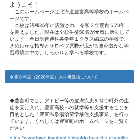
ようこそ！
このホームページは北海道豊富高等学校のホームペ
ージです。
本校は昭和25年に設置され、令和２年度創立70年
を迎えました。現在は全校生徒50名が元気に活動して
います。全日制普通科各学年１クラス編成の学校で、
きめ細かな指導とサロベツ原野が広がる自然豊かな学
習環境の中で、しっかりと学べる学校です。
令和８年度（2026年度）入学者選抜について
◆豊富町では、アトピー等の皮膚疾患を持つ町外の生
徒を受け入れ、豊富高校への就学等を支援することを
目的とした「豊富温泉湯治留学移住支援事業」を行っ
ています。くわしくは豊富町のホームページをご覧く
ださい。
https://www.town.toyotomi.hokkaido.jp/section/kyouiku