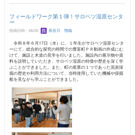
フィールドワーク第１弾！サロベツ湿原センタ
ー
投稿日時 : 06/20
長谷川 翔哉
令和８年６月17日（水）に、１年生がサロベツ湿原センタ
ーにて、総合的な探究の時間での豊富町ＰＲ動画の作成にむ
けて、施設と木道の見学を行いました。施設内の展示物や資
料を説明していただき、サロベツ湿原の特徴や歴史を深く学
ぶことができました。また、町の産業の１つであった泥炭採
掘の歴史や利用方法について、当時使用していた機械や採掘
船を見ながら学ぶことができました。