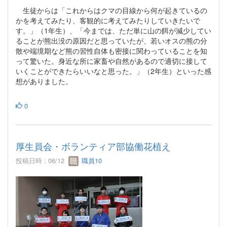
生徒からは「これからはクマの目線から何が起きているの
かを考えてみたり、客観的に考えてみたりしていきたいで
す。」（1年生）、「今までは、ただ単に山の餌が減少してい
ることが熊出没の原因だと思っていたが、若いオスの熊の分
散や端境期など熊の習性自体も密接に関わっていることを知
って驚いた。身近な所に家畜や自然があるので適切に接して
いくことができたらいいなと思った。」（2年生）といった感
想がありました。
0
厚生員会・ボランティア部協働花植え
投稿日時 : 06/12
職員10